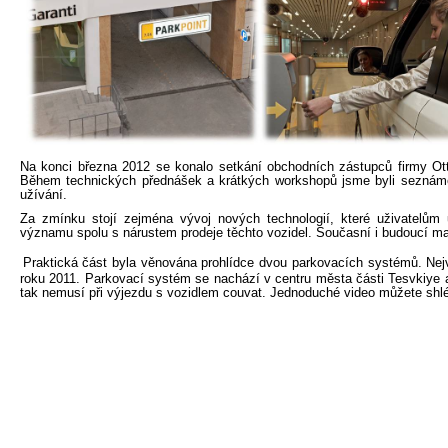
Na konci března 2012 se konalo setkání obchodních zástupců firmy Ot
Během technických přednášek a krátkých workshopů jsme byli seznáme
užívání.
Za zmínku stojí zejména vývoj nových technologií, které uživatelům u
významu spolu s nárustem prodeje těchto vozidel. Současní i budoucí majit
kt Praktická část byla věnována prohlídce dvou parkovacích systémů. Nejvě
roku 2011. Parkovací systém se nachází v centru města části Tesvkiye 
tak nemusí při výjezdu s vozidlem couvat. Jednoduché video můžete shlé
a