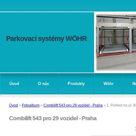
Parkovací systémy WÖHR
Úvod
O nás
Produkty
Wöhr
N
Úvod
»
Fotoalbum
»
Combilift 543 pro 29 vozidel - Praha
»
1. Pohled na ul. 
Combilift 543 pro 29 vozidel - Praha