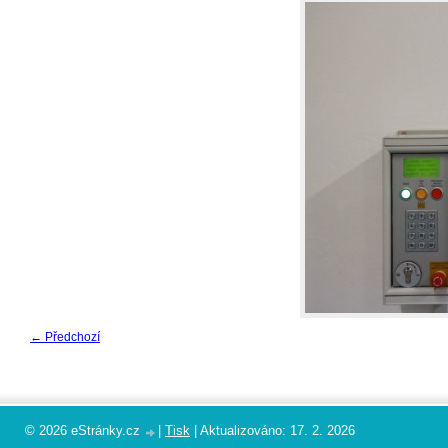
← Předchozí
© 2026 eStránky.cz
|
Tisk
|
Aktualizováno: 17. 2. 2026