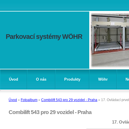
Parkovací systémy WÖHR
Úvod
O nás
Produkty
Wöhr
N
Úvod
»
Fotoalbum
»
Combilift 543 pro 29 vozidel - Praha
»
17. Ovládací prv
Combilift 543 pro 29 vozidel - Praha
17. Ovlá