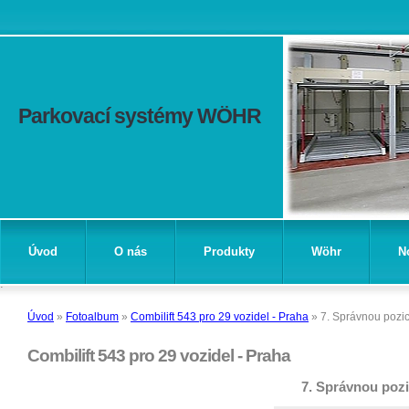
Parkovací systémy WÖHR
Úvod
O nás
Produkty
Wöhr
N
Úvod
»
Fotoalbum
»
Combilift 543 pro 29 vozidel - Praha
»
7. Správnou pozici
Combilift 543 pro 29 vozidel - Praha
7. Správnou pozic