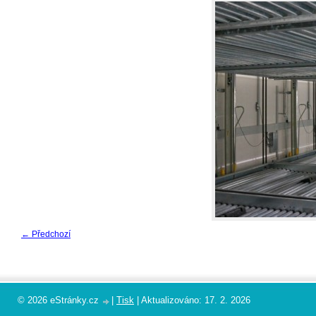
← Předchozí
© 2026 eStránky.cz
|
Tisk
|
Aktualizováno: 17. 2. 2026