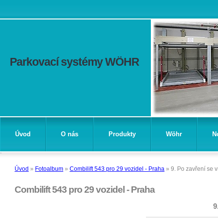
Parkovací systémy WÖHR
Úvod
O nás
Produkty
Wöhr
N
Úvod
»
Fotoalbum
»
Combilift 543 pro 29 vozidel - Praha
»
9. Po zavření se vr
Combilift 543 pro 29 vozidel - Praha
9