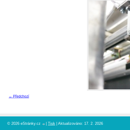
← Předchozí
© 2026 eStránky.cz
|
Tisk
|
Aktualizováno: 17. 2. 2026