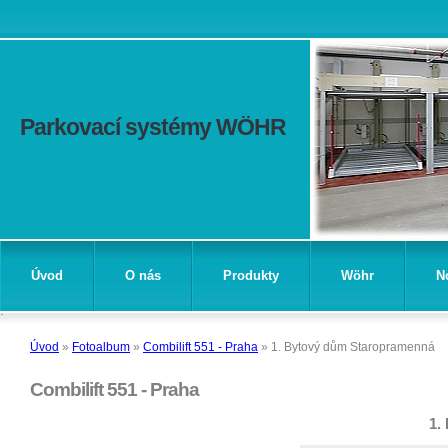
Parkovací systémy WÖHR
Úvod
O nás
Produkty
Wöhr
N
Úvod
»
Fotoalbum
»
Combilift 551 - Praha
»
1. Bytový dům Staropramenná
Combilift 551 - Praha
1.