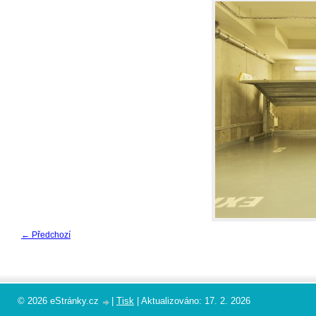
← Předchozí
© 2026 eStránky.cz
|
Tisk
|
Aktualizováno: 17. 2. 2026