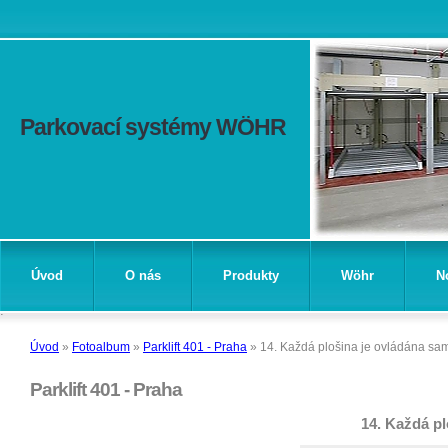
Parkovací systémy WÖHR
Úvod
O nás
Produkty
Wöhr
N
Úvod
»
Fotoalbum
»
Parklift 401 - Praha
»
14. Každá plošina je ovládána sa
Parklift 401 - Praha
14. Každá pl