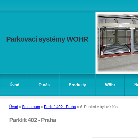
Parkovací systémy WÖHR
Úvod
O nás
Produkty
Wöhr
N
Úvod
»
Fotoalbum
»
Parklift 402 - Praha
»
6. Pohled v bytové části
Parklift 402 - Praha