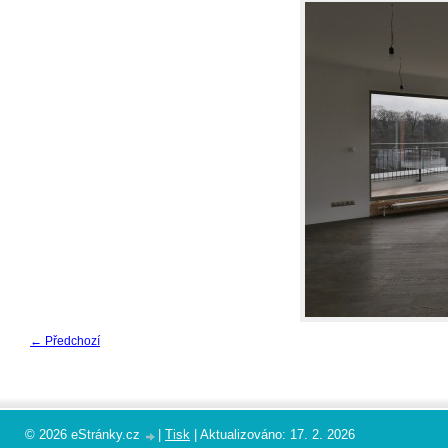
← Předchozí
© 2026 eStránky.cz
|
Tisk
|
Aktualizováno: 17. 2. 2026