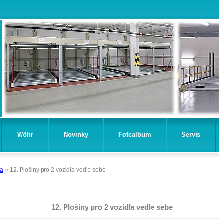
Wöhr
Novinky
Fotoalbum
Servis
ha
»
12. Plošiny pro 2 vozidla vedle sebe
12. Plošiny pro 2 vozidla vedle sebe