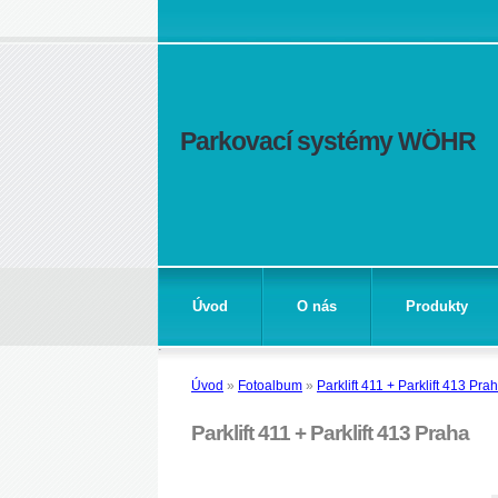
Parkovací systémy WÖHR
Úvod
O nás
Produkty
Úvod
»
Fotoalbum
»
Parklift 411 + Parklift 413 Pra
Parklift 411 + Parklift 413 Praha