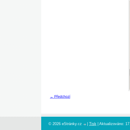
← Předchozí
© 2026 eStránky.cz
|
Tisk
|
Aktualizováno: 17