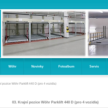
Wöhr
Novinky
Fotoalbum
Servis
ní pozice Wöhr Parklift 440 D (pro 4 vozidla)
03. Krajní pozice Wöhr Parklift 440 D (pro 4 vozidla)