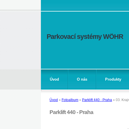
Parkovací systémy WÖHR
Úvod
O nás
Produkty
Úvod
»
Fotoalbum
»
Parklift 440 - Praha
»
03. Kraj
Parklift 440 - Praha