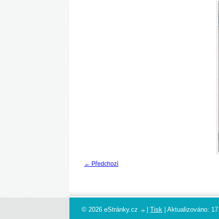
← Předchozí
© 2026 eStránky.cz
|
Tisk
|
Aktualizováno: 17