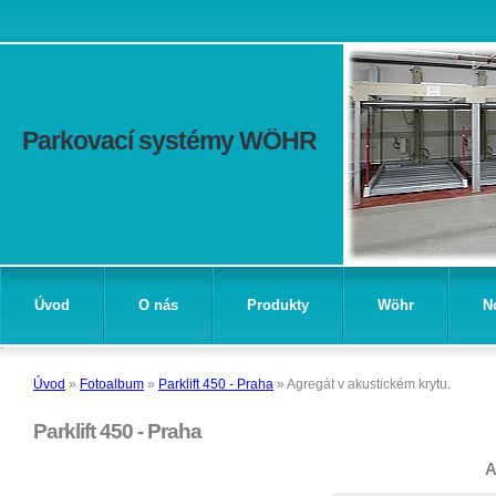
Parkovací systémy WÖHR
Úvod
O nás
Produkty
Wöhr
N
Úvod
»
Fotoalbum
»
Parklift 450 - Praha
»
Agregát v akustickém krytu.
Parklift 450 - Praha
A